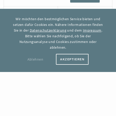
Monatlicher Grundpreis
0€*
Wir möchten den bestmöglichen Service bieten und
setzen dafür Cookies ein. Nähere Informationen finden
Jede weitere Karte (pro
0,07 €*
Monat)
Sie in der
Datenschutzerklärung
und dem
Impressum
.
Bitte wählen Sie nachfolgend, ob Sie der
Nutzungsanalyse und Cookies zustimmen oder
Enthaltene Karten-Updates
Keine
ablehnen.
Jedes weitere Karten-
0,01 €*
Ablehnen
Update
AKZEPTIEREN
Support
FAQ
1.000 KARTEN
AUSWÄHLEN
Monatlicher Grundpreis
54,00 €*