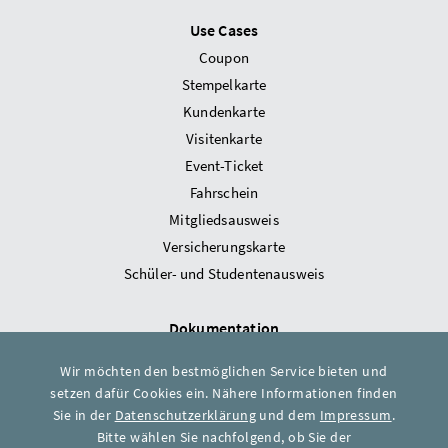
Use Cases
Coupon
Stempelkarte
Kundenkarte
Visitenkarte
Event-Ticket
Fahrschein
Mitgliedsausweis
Versicherungskarte
Schüler- und Studentenausweis
Dokumentation
Kortpress Cloud
Wir möchten den bestmöglichen Service bieten und
Kortpress SDK
setzen dafür Cookies ein. Nähere Informationen finden
Kortpress API
Sie in der
Datenschutzerklärung
und dem
Impressum
.
Kortpress App
Bitte wählen Sie nachfolgend, ob Sie der