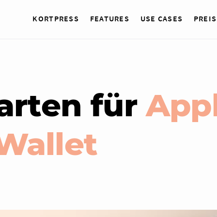
KORTPRESS
FEATURES
USE CASES
PREIS
arten für
Appl
Wallet