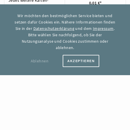
Jedes weitere Karten-
0,01 €*
Update
Wir möchten den bestmöglichen Service bieten und
Support
FAQ
setzen dafür Cookies ein. Nähere Informationen finden
Sie in der
Datenschutzerklärung
und dem
Impressum
.
Bitte wählen Sie nachfolgend, ob Sie der
Nutzungsanalyse und Cookies zustimmen oder
1.000 KARTEN
AUSWÄHLEN
ablehnen.
Monatlicher Grundpreis
54,00 €*
Ablehnen
AKZEPTIEREN
Jede weitere Karte (pro
0,06 €*
Monat)
Enthaltene Karten-Updates
2.000
Jedes weitere Karten-
0,01 €*
Update
Support
FAQ