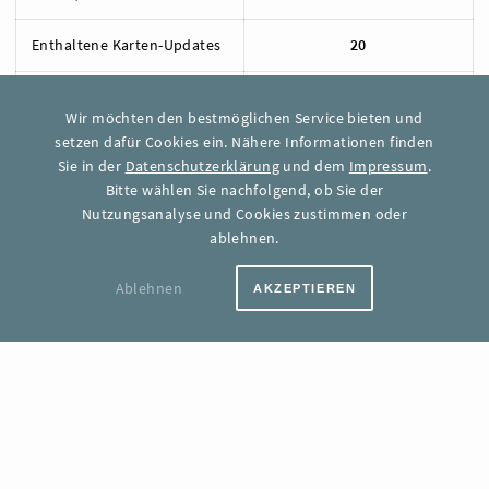
Enthaltene Karten-Updates
20
Jedes weitere Karten-
-
Wir möchten den bestmöglichen Service bieten und
Update
setzen dafür Cookies ein. Nähere Informationen finden
Sie in der
Datenschutzerklärung
und dem
Impressum
.
Support
FAQ
Bitte wählen Sie nachfolgend, ob Sie der
Nutzungsanalyse und Cookies zustimmen oder
ablehnen.
FLEX
AUSWÄHLEN
Ablehnen
AKZEPTIEREN
Monatlicher Grundpreis
0€*
Jede weitere Karte (pro
0,07 €*
Monat)
Enthaltene Karten-Updates
Keine