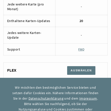
Jede weitere Karte (pro
-
Monat)
Enthaltene Karten-Updates
20
Jedes weitere Karten-
-
Update
Support
FAQ
FLEX
AUSWÄHLEN
Monatlicher Grundpreis
0€*
Wir möchten den bestmöglichen Service bieten und
setzen dafür Cookies ein. Nähere Informationen finden
Jede weitere Karte (pro
0,07 €*
Sie in der
Datenschutzerklärung
und dem
Impressum
.
Monat)
Bitte wählen Sie nachfolgend, ob Sie der
Nutzungsanalyse und Cookies zustimmen oder