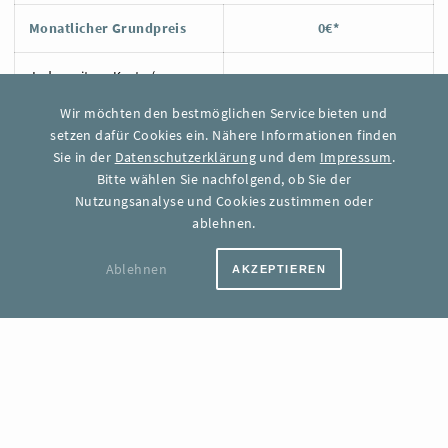
Monatlicher Grundpreis
0€*
Jede weitere Karte (pro
0,07 €*
Monat)
Wir möchten den bestmöglichen Service bieten und
setzen dafür Cookies ein. Nähere Informationen finden
Enthaltene Karten-Updates
Keine
Sie in der
Datenschutzerklärung
und dem
Impressum
.
Bitte wählen Sie nachfolgend, ob Sie der
Jedes weitere Karten-
0,01 €*
Nutzungsanalyse und Cookies zustimmen oder
Update
ablehnen.
Support
FAQ
Ablehnen
AKZEPTIEREN
1.000 KARTEN
AUSWÄHLEN
Monatlicher Grundpreis
54,00 €*
Jede weitere Karte (pro